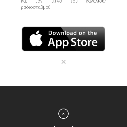
και τον τίτλο του καναλιού/
ραδιοσταθμού.