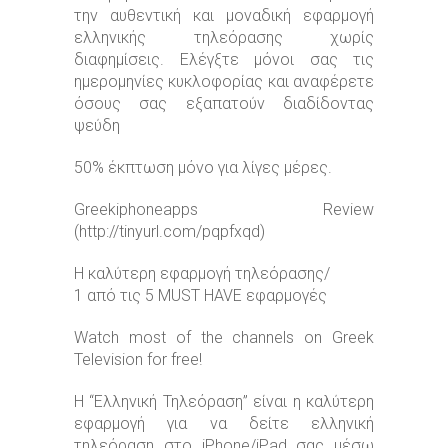
την αυθεντική και μοναδική εφαρμογή
ελληνικής τηλεόρασης χωρίς
διαφημίσεις. Ελέγξτε μόνοι σας τις
ημερομηνίες κυκλοφορίας και αναφέρετε
όσους σας εξαπατούν διαδίδοντας
ψεύδη
50% έκπτωση μόνο για λίγες μέρες.
Greekiphoneapps Review
(http://tinyurl.com/pqpfxqd)
Η καλύτερη εφαρμογή τηλεόρασης/
1 από τις 5 MUST HAVE εφαρμογές
Watch most of the channels on Greek
Television for free!
Η “Ελληνική Τηλεόραση” είναι η καλύτερη
εφαρμογή για να δείτε ελληνική
τηλεόραση στο iPhone/iPad σας μέσω