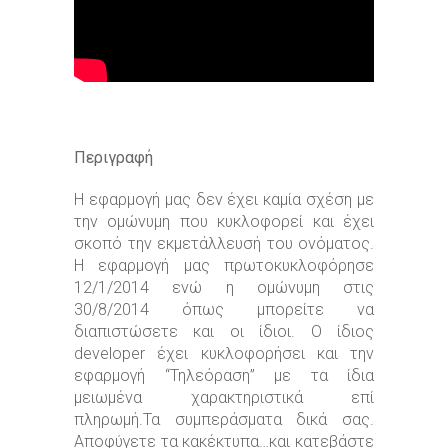
Περιγραφή
Η εφαρμογή μας δεν έχει καμία σχέση με
την ομώνυμη που κυκλοφορεί και έχει
σκοπό την εκμετάλλευσή του ονόματος.
Η εφαρμογή μας πρωτοκυκλοφόρησε
12/1/2014 ενώ η ομώνυμη στις
30/8/2014 όπως μπορείτε να
διαπιστώσετε και οι ίδιοι. Ο ίδιος
developer έχει κυκλοφορήσει και την
εφαρμογή “Τηλεόραση” με τα ίδια
μειωμένα χαρακτηριστικά επί
πληρωμή.Τα συμπεράσματα δικά σας.
Αποφύγετε τα κακέκτυπα…και κατεβάστε