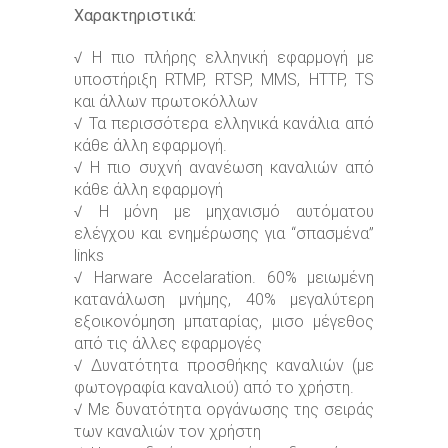
Χαρακτηριστικά:
√ Η πιο πλήρης ελληνική εφαρμογή με
υποστήριξη RTMP, RTSP, MMS, HTTP, TS
και άλλων πρωτοκόλλων
√ Τα περισσότερα ελληνικά κανάλια από
κάθε άλλη εφαρμογή.
√ Η πιο συχνή ανανέωση καναλιών από
κάθε άλλη εφαρμογή
√ Η μόνη με μηχανισμό αυτόματου
ελέγχου και ενημέρωσης για “σπασμένα”
links
√ Harware Accelaration. 60% μειωμένη
κατανάλωση μνήμης, 40% μεγαλύτερη
εξοικονόμηση μπαταρίας, μισο μέγεθος
από τις άλλες εφαρμογές
√ Δυνατότητα προσθήκης καναλιών (με
φωτογραφία καναλιού) από το χρήστη.
√ Με δυνατότητα οργάνωσης της σειράς
των καναλιών τον χρήστη