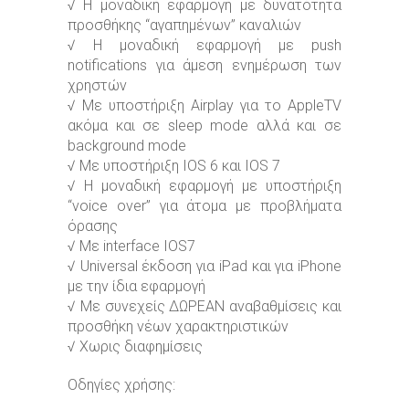
√ Η μοναδική εφαρμογή με δυνατότητα
προσθήκης “αγαπημένων” καναλιών
√ Η μοναδική εφαρμογή με push
notifications για άμεση ενημέρωση των
χρηστών
√ Με υποστήριξη Airplay για το ΑppleTV
ακόμα και σε sleep mode αλλά και σε
background mode
√ Με υποστήριξη IOS 6 και IOS 7
√ Η μοναδική εφαρμογή με υποστήριξη
“voice over” για άτομα με προβλήματα
όρασης
√ Με interface IOS7
√ Universal έκδοση για iPad και για iPhone
με την ίδια εφαρμογή
√ Με συνεχείς ΔΩΡΕΑΝ αναβαθμίσεις και
προσθήκη νέων χαρακτηριστικών
√ Χωρις διαφημίσεις
Οδηγίες χρήσης: