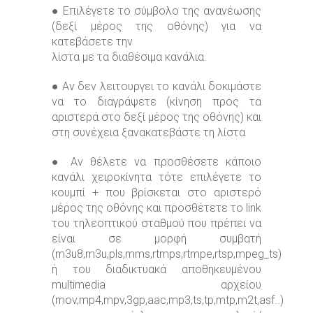
● Επιλέγετε το σύμβολο της ανανέωσης
(δεξί μέρος της οθόνης) για να
κατεβάσετε την
λίστα με τα διαθέσιμα κανάλια.
● Αν δεν λειτουργει το κανάλι δοκιμάστε
να το διαγράψετε (κίνηση προς τα
αριστερά στο δεξί μέρος της οθόνης) και
στη συνέχεια ξανακατεβάστε τη λίστα
● Αν θέλετε να προσθέσετε κάποιο
κανάλι χειροκίνητα τότε επιλέγετε το
κουμπί + που βρίσκεται στο αριστερό
μέρος της οθόνης και προσθέτετε το link
του τηλεοπτικού σταθμού που πρέπει να
είναι σε μορφή συμβατή
(m3u8,m3u,pls,mms,rtmps,rtmpe,rtsp,mpeg_ts)
ή του διαδικτυακά αποθηκευμένου
multimedia αρχείου
(mov,mp4,mpv,3gp,aac,mp3,ts,tp,mtp,m2t,asf..)