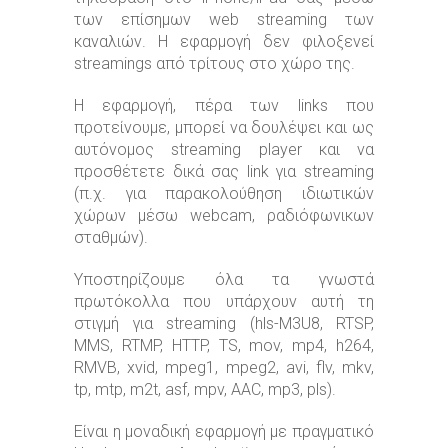
των επίσημων web streaming των
καναλιών. Η εφαρμογή δεν φιλοξενεί
streamings από τρίτους στο χώρο της.
Η εφαρμογή, πέρα των links που
προτείνουμε, μπορεί να δουλέψει και ως
αυτόνομος streaming player και να
προσθέτετε δικά σας link για streaming
(π.χ. για παρακολούθηση ιδιωτικών
χώρων μέσω webcam, ραδιόφωνικων
σταθμών).
Υποστηρίζουμε όλα τα γνωστά
πρωτόκολλα που υπάρχουν αυτή τη
στιγμή για streaming (hls-M3U8, RTSP,
MMS, RTMP, HTTP, TS, mov, mp4, h264,
RMVB, xvid, mpeg1, mpeg2, avi, flv, mkv,
tp, mtp, m2t, asf, mpv, AAC, mp3, pls).
Είναι η μοναδική εφαρμογή με πραγματικό