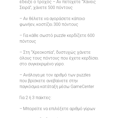
έδειξε ο τροχός – Aν πετύχετε “Χάνεις
Σειρά”, χάνετε 500 πόντους
– Αν θέλετε να αγοράσετε κάποιο
φωνήεν, κοστίζει 300 πόντους
– Για κάθε σωστό puzzle κερδίζετε 600
πόντους
– Στη “Χρεοκοπία”, δυστυχώς χάνετε
όλους τους πόντους που έχετε κερδίσει
στο συγκεκριμένο γύρο.
– Ανάλογα με τον αριθμό των puzzles
που βρίσκετε ανεβαίνετε στην
παγκόσμια κατάταξη μέσω GameCenter
Για 2 ή 3 παίκτες:
– Μπορείτε να επιλέξετε αριθμό γύρων