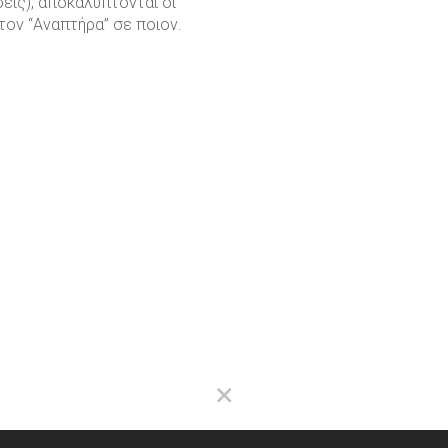
εις), αποκαλύπτονται οι
τον “Αναπτήρα” σε ποιον.