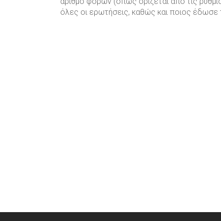
αριθμό φορών (όπως ορίζεται από τις ρυθμίσ
όλες οι ερωτήσεις, καθώς και ποιος έδωσε 