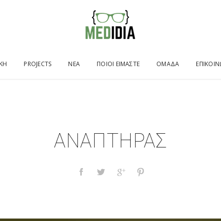
ΙΚΉ
PROJECTS
ΝΕΑ
ΠΟΙΟΙ ΕΙΜΑΣΤΕ
ΟΜΑΔΑ
ΕΠΙΚΟΙΝ
ΑΝΑΠΤΉΡΑΣ