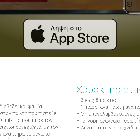
Χαρακτηριστι
– 3 έως 8 παίκτες
 διαβάζει κρυφά μία
– 1 ‘πάσο’ ανά παίκτη ανά πα
 στον παίκτη που πιστεύει
– Μη επαναλαμβανόμενες ερ
Ο παίκτης που πήρε τον
– Γρήγορη ανανέωση ερωτ
αιχνίδι συνεχίζεται με τον
– Δυνατότητα για παιχνίδι 
ν ανάπτηρα το μέγιστο