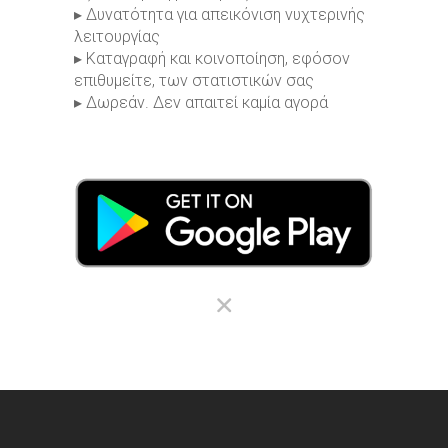
▸ Δυνατότητα για απεικόνιση νυχτερινής
λειτουργίας
▸ Καταγραφή και κοινοποίηση, εφόσον
επιθυμείτε, των στατιστικών σας
▸ Δωρεάν. Δεν απαιτεί καμία αγορά