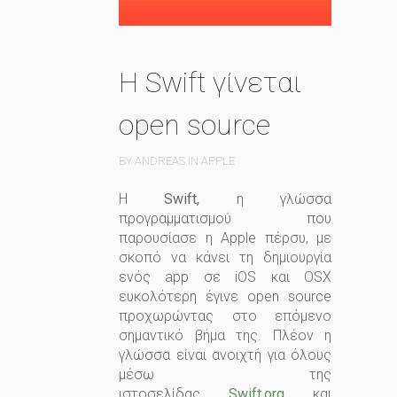
H Swift γίνεται
open source
BY ANDREAS IN
APPLE
H
Swift,
η γλώσσα
προγραμματισμού που
παρουσίασε η Apple πέρσυ, με
σκοπό να κάνει τη δημιουργία
ενός app σε iOS και OSX
ευκολότερη
έγινε open source
προχωρώντας στο επόμενο
σημαντικό βήμα της. Πλέον η
γλώσσα είναι ανοιχτή για όλους
μέσω της
ιστοσελίδας
Swift.org
και