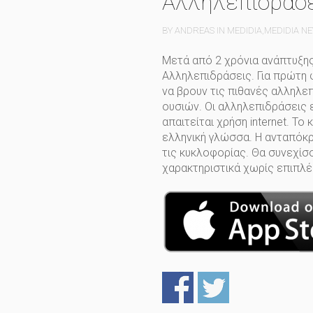
Αλληλεπιδράσ
BY ANDREAS IN
MEDIDIA
,
MEDIDIA N
Μετά από 2 χρόνια ανάπτυξης
Αλληλεπιδράσεις. Για πρώτη 
να βρουν τις πιθανές αλληλε
ουσιών. Οι αλληλεπιδράσεις 
απαιτείται χρήση internet. Τ
ελληνική γλώσσα. Η ανταπόκρ
τις κυκλοφορίας. Θα συνεχίσ
χαρακτηριστικά χωρίς επιπλέ