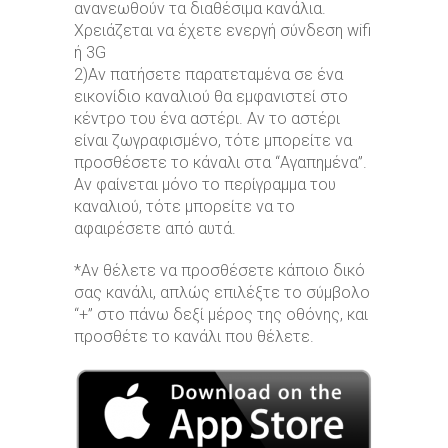
ανανεωθούν τα διαθέσιμα κανάλια.
Χρειάζεται να έχετε ενεργή σύνδεση wifi
ή 3G
2)Αν πατήσετε παρατεταμένα σε ένα
εικονίδιο καναλιού θα εμφανιστεί στο
κέντρο του ένα αστέρι. Αν το αστέρι
είναι ζωγραφισμένο, τότε μπορείτε να
προσθέσετε το κάναλι στα “Αγαπημένα”.
Αν φαίνεται μόνο το περίγραμμα του
καναλιού, τότε μπορείτε να το
αφαιρέσετε από αυτά.
*Αν θέλετε να προσθέσετε κάποιο δικό
σας κανάλι, απλώς επιλέξτε το σύμβολο
“+” στο πάνω δεξί μέρος της οθόνης, και
προσθέτε το κανάλι που θέλετε.