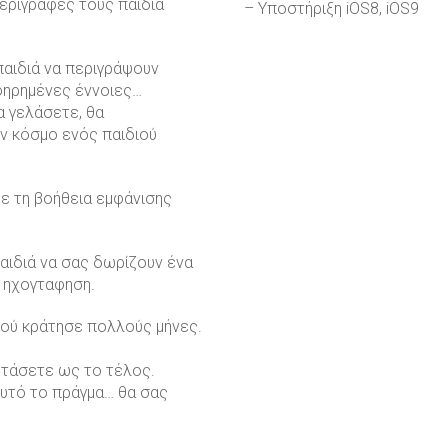
περιγραφές τους παιδιά
– Υποστήριξη iOS8, iOS9
παιδιά να περιγράψουν
φηρημένες έννοιες…
α γελάσετε, θα
ον κόσμο ενός παιδιού
με τη βοήθεια εμφάνισης
αιδιά να σας δωρίζουν ένα
 ηχογταφηση.
διού κράτησε πολλούς μήνες.
 φτάσετε ως το τέλος.
 Αυτό το πράγμα… θα σας