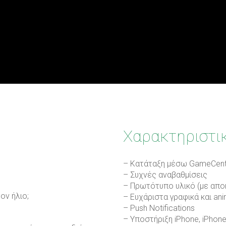
Χαρακτηριστι
– Κατάταξη μέσω GameCent
– Συχνές αναβαθμίσεις
– Πρωτότυπο υλικό (με αποκ
ον ήλιο;
– Ευχάριστα γραφικά και ani
– Push Notifications
– Υποστήριξη iPhone, iPhone