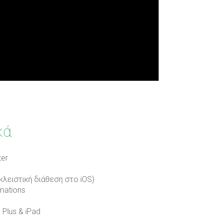
κά
er
λειστική διάθεση στο iOS)
mations
 Plus & iPad