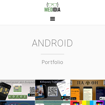
ANDROID
Portfolio
ΛΟΓΟΣ…
ΕΛΛΗΝΙΚΉ
ΜΕΓΆΛΗ
ΤΗΛΕΌΡΑΣΗ
ΕΒΔΟΜΆΔΑ
ΕΓΚΌΛΠΙΟ